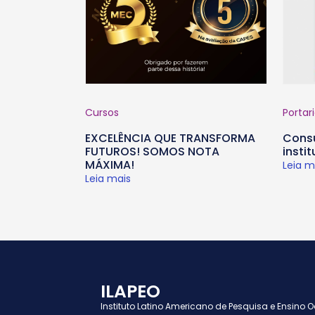
Cursos
Portar
EXCELÊNCIA QUE TRANSFORMA
Consu
FUTUROS! SOMOS NOTA
insti
MÁXIMA!
Leia m
Leia mais
ILAPEO
Instituto Latino Americano de Pesquisa e Ensino 