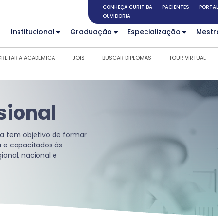
CONHEÇA CURITIBA
PACIENTES
PORTAL
OUVIDORIA
Institucional
Graduação
Especialização
Mestr
CRETARIA ACADÊMICA
JOIS
BUSCAR DIPLOMAS
TOUR VIRTUAL
sional
ia tem objetivo de formar
a e capacitados às
onal, nacional e