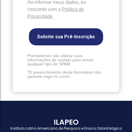
Ao informar meus dados, eu
concordo com a
Política de
Privacidade
.
Solicite sua Pré-Inscrição
Prometemos não utilizar suas
informações de contato para enviar
qualquer tipo de SPAM.
*O preenchimento deste formulário não
garante vaga no curso..
ILAPEO
Instituto Latino Americano de Pesquisa e Ensino Odontológico