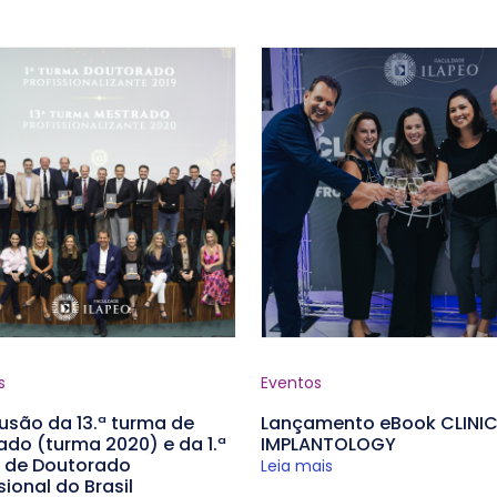
s
Eventos
usão da 13.ª turma de
Lançamento eBook CLINI
ado (turma 2020) e da 1.ª
IMPLANTOLOGY
 de Doutorado
Leia mais
sional do Brasil