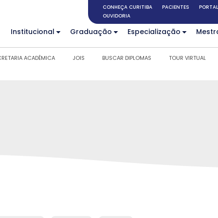
CONHEÇA CURITIBA
PACIENTES
PORTAL
OUVIDORIA
Institucional
Graduação
Especialização
Mestr
CRETARIA ACADÊMICA
JOIS
BUSCAR DIPLOMAS
TOUR VIRTUAL