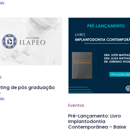
ais
s
eting de pós graduação
O
ais
Eventos
Pré-Lançamento: Livro
Implantodontia
Contemporânea – Baixe