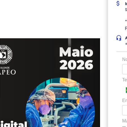
N
Te
Em
Ma