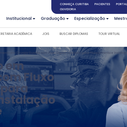
CONHEÇA CURITIBA
PACIENTES
PORTAL
OUVIDORIA
Institucional
Graduação
Especialização
Mestr
CRETARIA ACADÊMICA
JOIS
BUSCAR DIPLOMAS
TOUR VIRTUAL
amento em Cirurgia Guiada com Fluxo Digital Completo para Planejamento e Instalaç
o em
com Fluxo
 para
nstalação
e