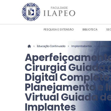
PESQUISA E EXTENSÃO
BIBLIOTECA
SE
>
>
>
Educação Continuada
Implantodontia
Aperfeiço
Aperfeiçoament
Cirurgia Guiada 
Digital Completo
Planejamento e I
Virtual Guiada d
Implantes