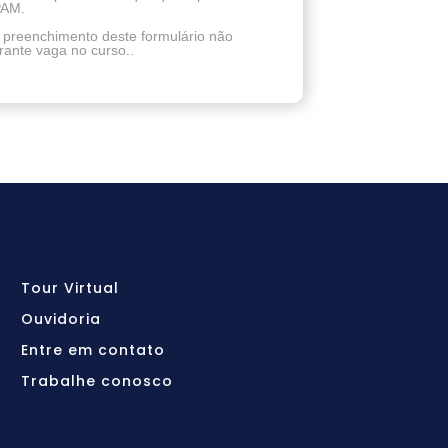
AM.
 preenchimento deste formulário não
rante vaga no curso..
Tour Virtual
Ouvidoria
Entre em contato
Trabalhe conosco