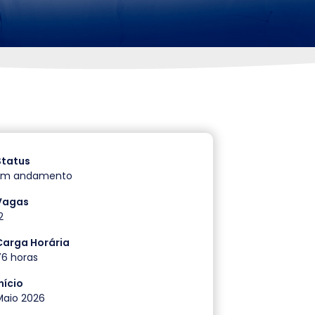
Status
Em andamento
Vagas
2
Carga Horária
76 horas
nício
Maio 2026