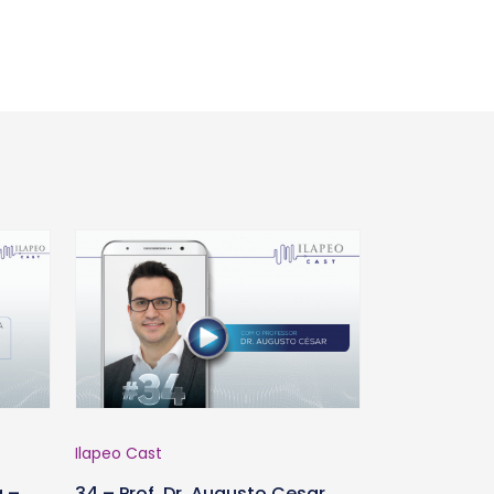
Ilapeo Cast
a –
34 – Prof. Dr. Augusto Cesar