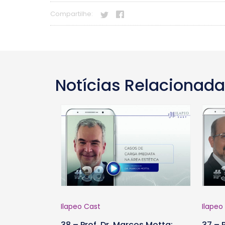
Compartilhe:
Notícias Relacionad
Ilapeo Cast
Ilapeo
38 – Prof. Dr. Marcos Motta:
37 – 