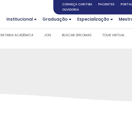
CONHEÇA CURITIBA
PACIENTES
PORTAL
OUVIDORIA
Institucional
Graduação
Especialização
Mestr
CRETARIA ACADÊMICA
JOIS
BUSCAR DIPLOMAS
TOUR VIRTUAL