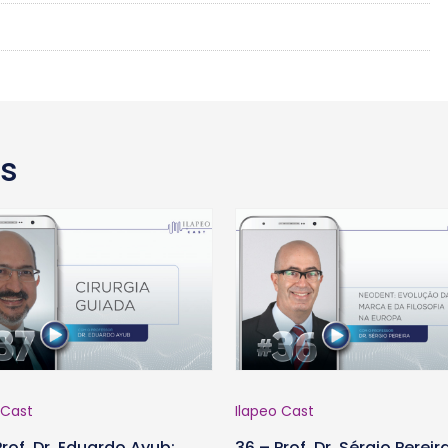
as
 Cast
Ilapeo Cast
Prof. Dr. Eduardo Ayub:
36 – Prof. Dr. Sérgio Pereir