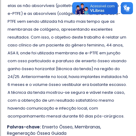
elas as não absorvíveis (politetrafluoretileno expandido –
e-PTFE) e as absorvíveis (colágeno). A membrana de e-
PTFE vem sendo utilizada há muito mais tempo que as
membranas de colágeno, apresentando excelentes
resultados. Com isso, o objetivo deste trabalho é relatar um
caso clínico de um paciente do gênero feminino, 44 anos,
ASA II, onde foi utilizada membrana de e-PTFE em junção
com osso particulado e parafuso de enxerto ósseo visando
ganho ósseo horizontal (técnica da tenda) na região do
24/25. Anteriormente no local, havia implantes instalados há
6 meses e o volume ósseo vestibular era bastante escasso.
A técnica da tenda mostrou-se segura e viável neste caso,
com a obtenção de um resultado satisfatório mesmo
havendo comunicação e infecção local, com
acompanhamento mensal durante 60 dias pós-cirúrgicos.
Palvras-chave:
Enxerto Ósseo
,
Membranas
,
Regeneração Óssea Guiada