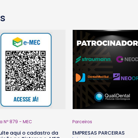
as
ia Nº 879 - MEC
Parceiros
lte aqui o cadastro da
EMPRESAS PARCEIRAS