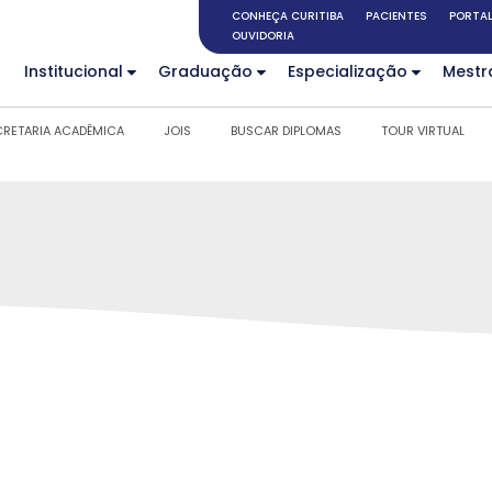
CONHEÇA CURITIBA
PACIENTES
PORTAL
OUVIDORIA
Institucional
Graduação
Especialização
Mestr
CRETARIA ACADÊMICA
JOIS
BUSCAR DIPLOMAS
TOUR VIRTUAL