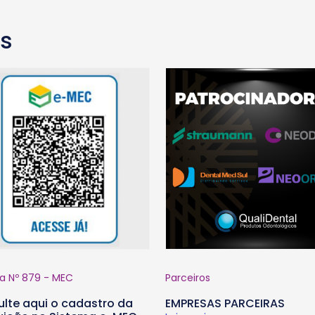
as
ia Nº 879 - MEC
Parceiros
lte aqui o cadastro da
EMPRESAS PARCEIRAS