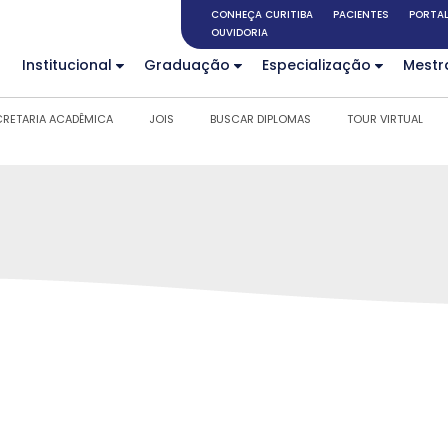
CONHEÇA CURITIBA
PACIENTES
PORTAL
OUVIDORIA
Institucional
Graduação
Especialização
Mestr
CRETARIA ACADÊMICA
JOIS
BUSCAR DIPLOMAS
TOUR VIRTUAL