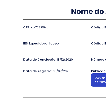
Nome do 
CPF:
xxx752719xx
Código E
IES Expedidora:
Ilapeo
Código E
Data de Conclusão:
18/12/2020
Número d
Data de Registro:
05/07/2021
Publicaç
DOU nº 
de 202