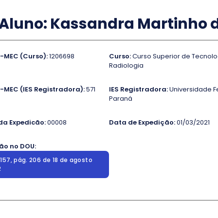
Aluno: Kassandra Martinho de
-MEC (Curso):
1206698
Curso:
Curso Superior de Tecnol
Radiologia
-MEC (IES Registradora):
571
IES Registradora:
Universidade F
Paraná
a Expedicão:
00008
Data de Expedição:
01/03/2021
ão no DOU:
157, pág. 206 de 18 de agosto
2