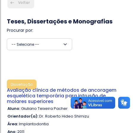
Voltar
Teses, Dissertações e Monografias
Procurar por:
-- Selecione --
Dissertação
Avaliação clínica de métodos de ancoragem
esquelética temporária para intrusão de
molares superiores
Aluno:
Giuliano Teixeira Pacher
Orientador(a):
Dr. Roberto Hideo Shimizu
Área:
Implantodontia
Ano:
2011