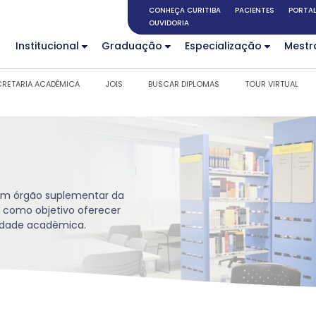
CONHEÇA CURITIBA
PACIENTES
PORTAL
OUVIDORIA
Institucional
Graduação
Especialização
Mestr
CRETARIA ACADÊMICA
JOIS
BUSCAR DIPLOMAS
TOUR VIRTUAL
é um órgão suplementar da
 como objetivo oferecer
nidade acadêmica.