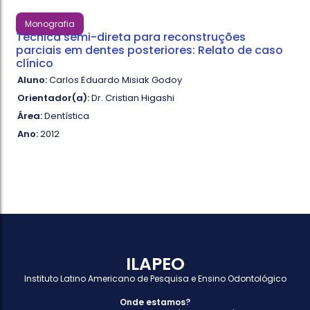
Monografia
Técnica semi-direta para reconstruções
parciais em dentes posteriores: Relato de caso
clínico
Aluno:
Carlos Eduardo Misiak Godoy
Orientador(a):
Dr. Cristian Higashi
Área:
Dentística
Ano:
2012
ILAPEO
Instituto Latino Americano de Pesquisa e Ensino Odontológico
Onde estamos?