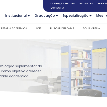
CONHEÇA CURITIBA
PACIENTES
PORTAL
OUVIDORIA
Institucional
Graduação
Especialização
Mestr
CRETARIA ACADÊMICA
JOIS
BUSCAR DIPLOMAS
TOUR VIRTUAL
é um órgão suplementar da
 como objetivo oferecer
nidade acadêmica.