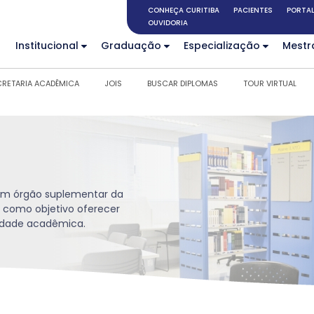
CONHEÇA CURITIBA
PACIENTES
PORTAL
OUVIDORIA
Institucional
Graduação
Especialização
Mestr
CRETARIA ACADÊMICA
JOIS
BUSCAR DIPLOMAS
TOUR VIRTUAL
é um órgão suplementar da
 como objetivo oferecer
nidade acadêmica.