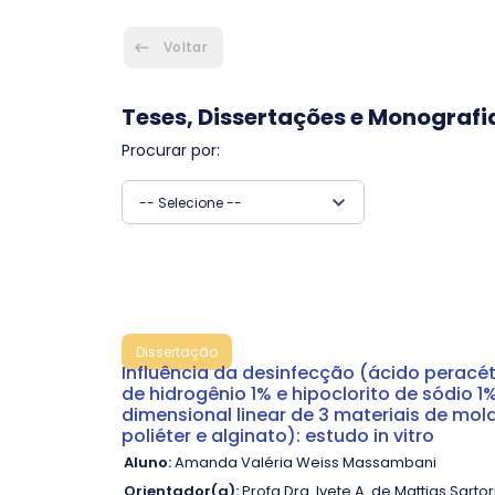
Voltar
Teses, Dissertações e Monografi
Procurar por:
-- Selecione --
Dissertação
Influência da desinfecção (ácido peracét
de hidrogênio 1% e hipoclorito de sódio 1
dimensional linear de 3 materiais de mol
poliéter e alginato): estudo in vitro
Aluno:
Amanda Valéria Weiss Massambani
Orientador(a):
Profa.Dra. Ivete A. de Mattias Sartor