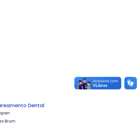
lareamento Dental
eppen
res Brum