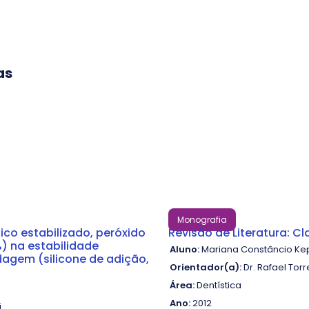
as
Monografia
ico estabilizado, peróxido
Revisão de Literatura: C
%) na estabilidade
Aluno:
Mariana Constâncio K
dagem (silicone de adição,
Orientador(a):
Dr. Rafael Tor
Área:
Dentística
Ano:
2012
i