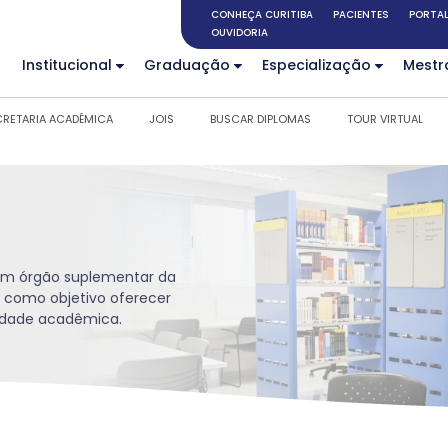
CONHEÇA CURITIBA
PACIENTES
PORTAL
OUVIDORIA
Institucional
Graduação
Especialização
Mestr
CRETARIA ACADÊMICA
JOIS
BUSCAR DIPLOMAS
TOUR VIRTUAL
é um órgão suplementar da
 como objetivo oferecer
nidade acadêmica.