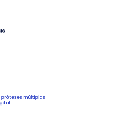
as
 próteses múltiplas
gital