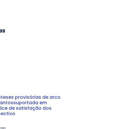
as
teses provisórias de arco
lantossuportada em
ice de satisfação dos
pectivo
ori