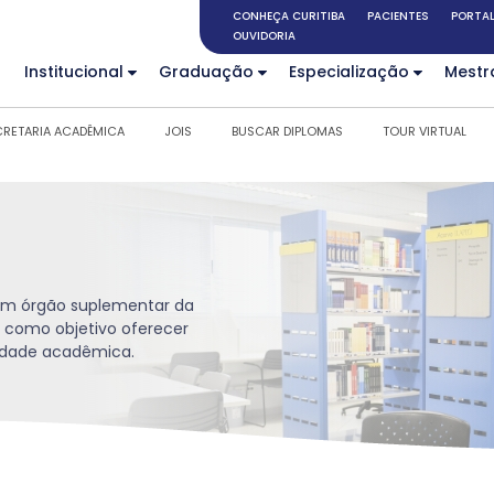
CONHEÇA CURITIBA
PACIENTES
PORTAL
OUVIDORIA
Institucional
Graduação
Especialização
Mestr
CRETARIA ACADÊMICA
JOIS
BUSCAR DIPLOMAS
TOUR VIRTUAL
é um órgão suplementar da
 como objetivo oferecer
nidade acadêmica.