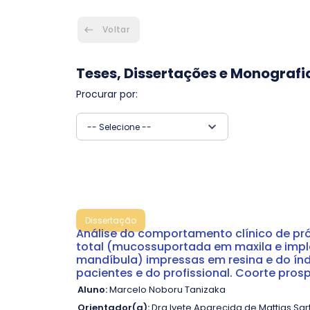
Voltar
Teses, Dissertações e Monografi
Procurar por:
-- Selecione --
Dissertação
Análise do comportamento clínico de pró
total (mucossuportada em maxila e imp
mandíbula) impressas em resina e do índ
pacientes e do profissional. Coorte pros
Aluno:
Marcelo Noboru Tanizaka
Orientador(a):
Dra Ivete Aparecida de Mattias Sart