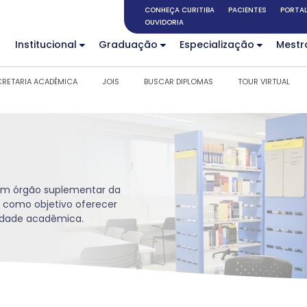
CONHEÇA CURITIBA
PACIENTES
PORTAL
OUVIDORIA
Institucional
Graduação
Especialização
Mestr
CRETARIA ACADÊMICA
JOIS
BUSCAR DIPLOMAS
TOUR VIRTUAL
é um órgão suplementar da
 como objetivo oferecer
nidade acadêmica.