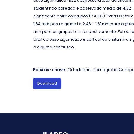
osso zigomático (ECZ), espessura total da crista inf
student não pareado e observada média de 4,32 + 0
significante entre os grupos (P<0,05). Para ECZ foi
1,64 mm para o grupo I e 2,46 + 1,61 mm para o grupo
mm para os grupos I e II, respectivamente. Foi o
total do osso zigomático e cortical da crista infr
a alguma conclusão.
Palvras-chave:
Ortodontia
,
Tomografia Comput
Download