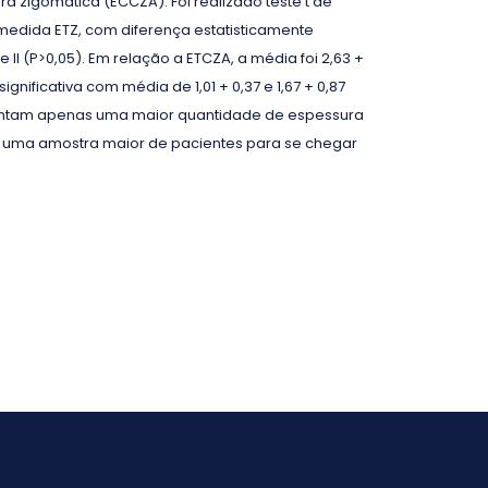
fra zigomática (ECCZA). Foi realizado teste t de
 medida ETZ, com diferença estatisticamente
 II (P>0,05). Em relação a ETCZA, a média foi 2,63 +
gnificativa com média de 1,01 + 0,37 e 1,67 + 0,87
esentam apenas uma maior quantidade de espessura
ita uma amostra maior de pacientes para se chegar