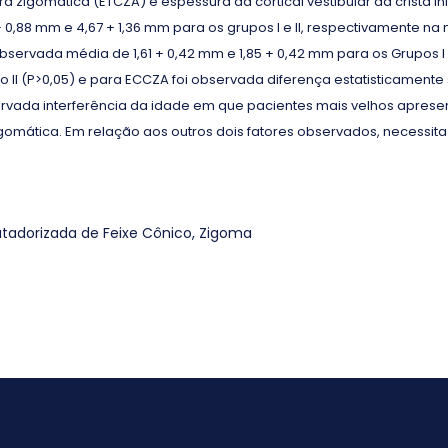
ra zigomática (ETCZA) e espessura da cortical vestibular da crista in
,88 mm e 4,67 + 1,36 mm para os grupos I e II, respectivamente na
 observada média de 1,61 + 0,42 mm e 1,85 + 0,42 mm para os Grupos I e
 II (P>0,05) e para ECCZA foi observada diferença estatisticamente si
bservada interferência da idade em que pacientes mais velhos apr
a zigomática. Em relação aos outros dois fatores observados, necess
adorizada de Feixe Cônico
,
Zigoma