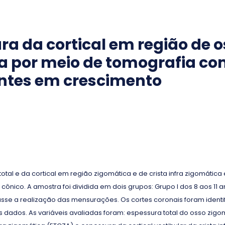
a da cortical em região de o
ica por meio de tomografia c
entes em crescimento
otal e da cortical em região zigomática e de crista infra zigomátic
nico. A amostra foi dividida em dois grupos: Grupo I dos 8 aos 11 an
izasse a realização das mensurações. Os cortes coronais foram id
dados. As variáveis avaliadas foram: espessura total do osso zigomá