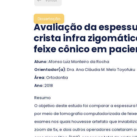
Voltar
Dissertação
Avaliação da espessur
crista infra zigomát
feixe cônico em paci
Aluno:
Afonso Luiz Monteiro da Rocha
Orientador(a):
Dra. Ana Cláudia M. Melo Toyofuku
Área:
Ortodontia
Ano:
2018
Resumo
O objetivo deste estudo foi comparar a espessura t
por meio de tomografia computadorizada de feixe cô
exames nos quais houvesse artefato que inviabil
zoom de 5x, e dois outros operadores coletaram os 