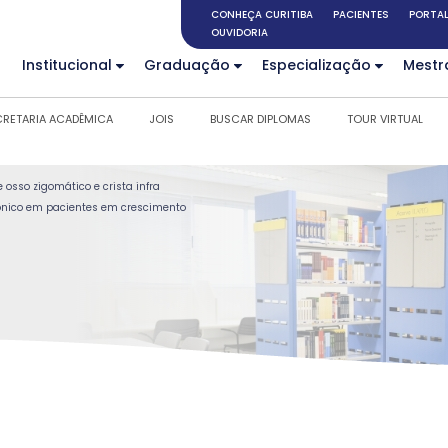
CONHEÇA CURITIBA
PACIENTES
PORTAL
OUVIDORIA
Institucional
Graduação
Especialização
Mestr
CRETARIA ACADÊMICA
JOIS
BUSCAR DIPLOMAS
TOUR VIRTUAL
 osso zigomático e crista infra
cônico em pacientes em crescimento