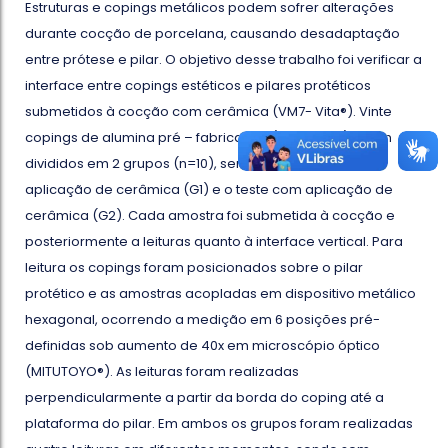
Estruturas e copings metálicos podem sofrer alterações
durante cocção de porcelana, causando desadaptação
entre prótese e pilar. O objetivo desse trabalho foi verificar a
interface entre copings estéticos e pilares protéticos
submetidos à cocção com cerâmica (VM7- Vita®). Vinte
copings de alumina pré – fabricados (NEODENT®) foram
divididos em 2 grupos (n=10), sendo o controle, sem
aplicação de cerâmica (G1) e o teste com aplicação de
cerâmica (G2). Cada amostra foi submetida à cocção e
posteriormente a leituras quanto à interface vertical. Para
leitura os copings foram posicionados sobre o pilar
protético e as amostras acopladas em dispositivo metálico
hexagonal, ocorrendo a medição em 6 posições pré-
definidas sob aumento de 40x em microscópio óptico
(MITUTOYO®). As leituras foram realizadas
perpendicularmente a partir da borda do coping até a
plataforma do pilar. Em ambos os grupos foram realizadas