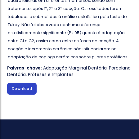
quatro leituras em diferentes momentos, sendo sem
tratamento, após 1ª, 2ª e 3ª cocção. Os resultados foram
tabulados e submetidos à análise estatística pelo teste de
Tukey. Não foi observada nenhuma diferença
estatisticamente significante (P<.05) quanto à adaptação
entre G1 e G2, assim como entre as fases de cocção. A
cocção e incremento cerâmico não influenciaram na
adaptação de copings cerâmicos sobre pilares protéticos.
Palvras-chave:
Adaptação Marginal Dentária
,
Porcelana
Dentária
,
Próteses e Implantes
Download