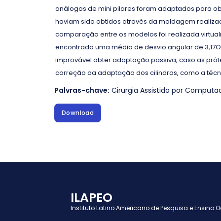
análogos de mini pilares foram adaptados para o
haviam sido obtidos através da moldagem realiza
comparação entre os modelos foi realizada virtual
encontrada uma média de desvio angular de 3,17O 
improvável obter adaptação passiva, caso as prót
correção da adaptação dos cilindros, como a técn
Palvras-chave:
Cirurgia Assistida por Computa
Download
ILAPEO
Instituto Latino Americano de Pesquisa e Ensino 