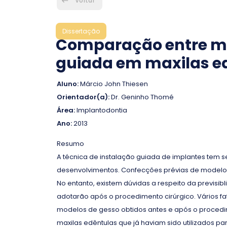
Voltar
Dissertação
Comparação entre mod
guiada em maxilas e
Aluno:
Márcio John Thiesen
Orientador(a):
Dr. Geninho Thomé
Área:
Implantodontia
Ano:
2013
Resumo
A técnica de instalação guiada de implantes tem se
desenvolvimentos. Confecções prévias de modelos u
No entanto, existem dúvidas a respeito da previ
adotarão após o procedimento cirúrgico. Vários fa
modelos de gesso obtidos antes e após o procedim
maxilas edêntulas que já haviam sido utilizados p