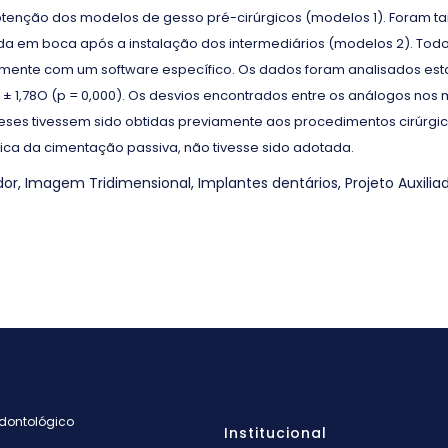
btenção dos modelos de gesso pré-cirúrgicos (modelos 1). Foram
da em boca após a instalação dos intermediários (modelos 2). Tod
mente com um software específico. Os dados foram analisados estati
± 1,78O (p = 0,000). Os desvios encontrados entre os análogos nos
eses tivessem sido obtidas previamente aos procedimentos cirúrgi
ica da cimentação passiva, não tivesse sido adotada.
dor
,
Imagem Tridimensional
,
Implantes dentários
,
Projeto Auxil
Odontológico
Institucional