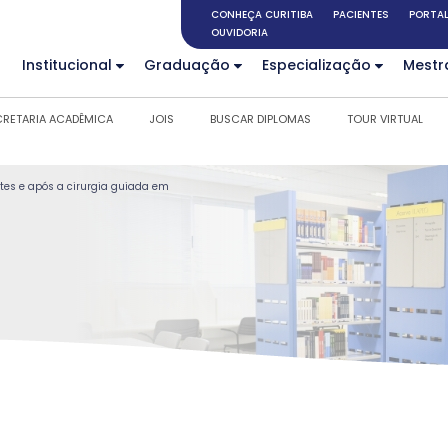
CONHEÇA CURITIBA
PACIENTES
PORTAL
OUVIDORIA
Institucional
Graduação
Especialização
Mestr
CRETARIA ACADÊMICA
JOIS
BUSCAR DIPLOMAS
TOUR VIRTUAL
es e após a cirurgia guiada em