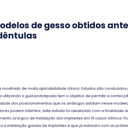
elos de gesso obtidos antes
dêntulas
 mostrado de muita aplicabilidade clínica. Estudos são conduzidos p
tilizando o guia prototipado tem o objetivo de permitir a confecç
siblidade dos posicionamentos que os análogos adotam nesse mod
tores podem interferir, este estudo foi idealizado com a finalidad
ento cirúrgico de instalação dos implantes em 10 casos clínicos. 
ara a instalação guiada de implantes e que já estavam com as prótes