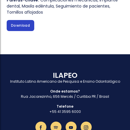
Palvras-chave:
Complicaciones mecánicas
,
Implante
dental
,
Maxila edêntula
,
Seguimiento de pacientes
,
Tornillos aflojados
Download
ILAPEO
Instituto Latino Americano de Pesquisa e Ensino Odontológico
Onde estamos?
Rua Jacarezinho, 656 Mercês / Curitiba PR / Brasil
Telefone
+55 41 3595 6000