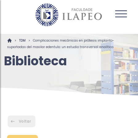
>
>
TDM
Complicaciones mecánicas en prótesis implanto-
suportadas del maxilar edentulo: un estudio transversal analítico
Biblioteca
Voltar