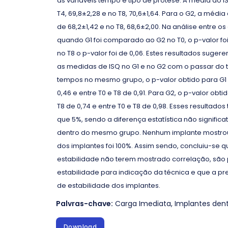
as variáveis tempo e tipo de prótese. A média do IS
T4, 69,8±2,28 e no T8, 70,6±1,64. Para o G2, a média 
de 68,2±1,42 e no T8, 68,6±2,00. Na análise entre 
quando G1 foi comparado ao G2 no T0, o p-valor foi d
no T8 o p-valor foi de 0,06. Estes resultados suger
as medidas de ISQ no G1 e no G2 com o passar do t
tempos no mesmo grupo, o p-valor obtido para G1 en
0,46 e entre T0 e T8 de 0,91. Para G2, o p-valor obtid
T8 de 0,74 e entre T0 e T8 de 0,98. Esses result
que 5%, sendo a diferença estatística não signific
dentro do mesmo grupo. Nenhum implante mostrou 
dos implantes foi 100%. Assim sendo, concluiu-se 
estabilidade não terem mostrado correlação, são
estabilidade para indicação da técnica e que a pre
de estabilidade dos implantes.
Palvras-chave:
Carga Imediata
,
Implantes dent
Download