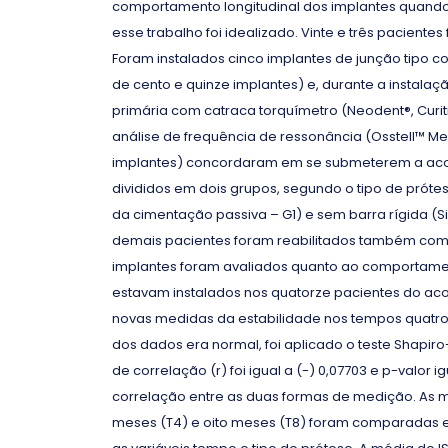
comportamento longitudinal dos implantes quando 
esse trabalho foi idealizado. Vinte e três paciente
Foram instalados cinco implantes de junção tipo c
de cento e quinze implantes) e, durante a instalaç
primária com catraca torquímetro (Neodent®, Curitib
análise de frequência de ressonância (Osstell™ Men
implantes) concordaram em se submeterem a ac
divididos em dois grupos, segundo o tipo de prótes
da cimentação passiva – G1) e sem barra rígida (Si
demais pacientes foram reabilitados também com p
implantes foram avaliados quanto ao comportame
estavam instalados nos quatorze pacientes do a
novas medidas da estabilidade nos tempos quatro e 
dos dados era normal, foi aplicado o teste Shapiro-
de correlação (r) foi igual a (-) 0,07703 e p-valor 
correlação entre as duas formas de medição. As me
meses (T4) e oito meses (T8) foram comparadas e