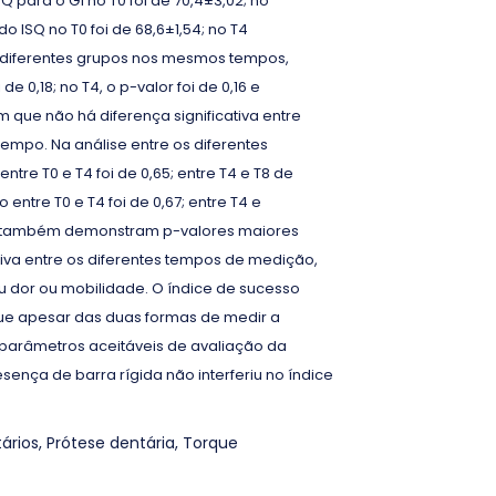
Q para o G1 no T0 foi de 70,4±3,02; no
do ISQ no T0 foi de 68,6±1,54; no T4
os diferentes grupos nos mesmos tempos,
e 0,18; no T4, o p-valor foi de 0,16 e
em que não há diferença significativa entre
empo. Na análise entre os diferentes
tre T0 e T4 foi de 0,65; entre T4 e T8 de
o entre T0 e T4 foi de 0,67; entre T4 e
ados também demonstram p-valores maiores
ativa entre os diferentes tempos de medição,
dor ou mobilidade. O índice de sucesso
que apesar das duas formas de medir a
 parâmetros aceitáveis de avaliação da
sença de barra rígida não interferiu no índice
ários
,
Prótese dentária
,
Torque