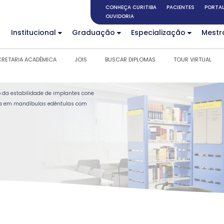
CONHEÇA CURITIBA
PACIENTES
PORTAL
OUVIDORIA
Institucional
Graduação
Especialização
Mestr
CRETARIA ACADÊMICA
JOIS
BUSCAR DIPLOMAS
TOUR VIRTUAL
 da estabilidade de implantes cone
ta em mandíbulas edêntulas com