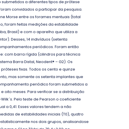
submetidos a diferentes tipos de prótese
s foram convidados a participar da pesquisa.
one Morse entre os forames mentuais (total
ão, foram feitas medições da estabilidade
a, Brasil) e com o aparelho que utiliza a
tor). Desses, 14 indivíduos (setenta
ompanhamentos periódicos. Foram então
e: com barra rígida (cilindros para técnica
stema Barra Distal, Neodent® – G2). Os
róteses fixas. Todos os cento e quinze
nto, mas somente os setenta implantes que
companhamento periódico foram submetidos a
oito meses. Para verificar se a distribuição
Wilk´s. Pelo teste de Pearson o coeficiente
igual a 0,41. Esses valores tendem a não
didas de estabilidades iniciais (T0), quatro
statisticamente nos dois grupos, analisandose