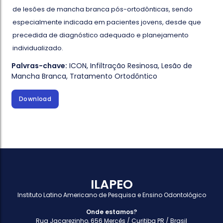
de lesões de mancha branca pós-ortodônticas, sendo
especialmente indicada em pacientes jovens, desde que
precedida de diagnóstico adequado e planejamento
individualizado.
Palvras-chave:
ICON
,
Infiltração Resinosa
,
Lesão de
Mancha Branca
,
Tratamento Ortodôntico
Download
ILAPEO
Instituto Latino Americano de Pesquisa e Ensino Odontológico
Onde estamos?
Rua Jacarezinho, 656 Mercês / Curitiba PR / Brasil