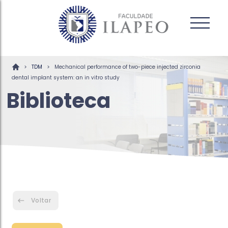
>
>
TDM
Mechanical performance of two-piece injected zirconia
dental implant system: an in vitro study
Biblioteca
Voltar