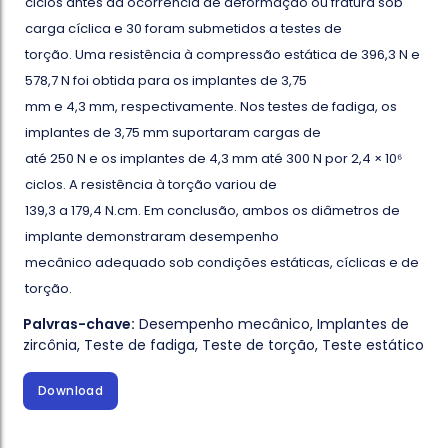
ciclos antes da ocorrência de deformação ou fratura sob
carga cíclica e 30 foram submetidos a testes de
torção. Uma resistência à compressão estática de 396,3 N e
578,7 N foi obtida para os implantes de 3,75
mm e 4,3 mm, respectivamente. Nos testes de fadiga, os
implantes de 3,75 mm suportaram cargas de
até 250 N e os implantes de 4,3 mm até 300 N por 2,4 × 10⁶
ciclos. A resistência à torção variou de
139,3 a 179,4 N.cm. Em conclusão, ambos os diâmetros de
implante demonstraram desempenho
mecânico adequado sob condições estáticas, cíclicas e de
torção.
Palvras-chave:
Desempenho mecânico
,
Implantes de
zircônia
,
Teste de fadiga
,
Teste de torção
,
Teste estático
Download