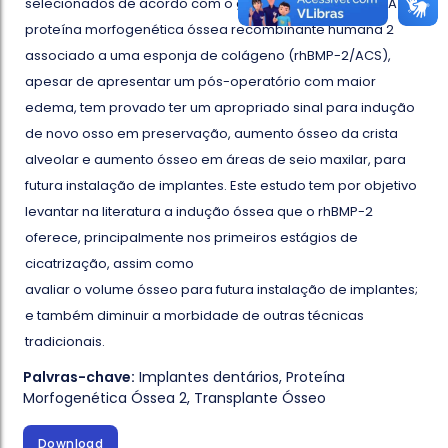
selecionados de acordo com o grau de defeito ósseo. A
proteína morfogenética óssea recombinante humana 2
associado a uma esponja de colágeno (rhBMP-2/ACS),
apesar de apresentar um pós-operatório com maior
edema, tem provado ter um apropriado sinal para indução
de novo osso em preservação, aumento ósseo da crista
alveolar e aumento ósseo em áreas de seio maxilar, para
futura instalação de implantes. Este estudo tem por objetivo
levantar na literatura a indução óssea que o rhBMP-2
oferece, principalmente nos primeiros estágios de
cicatrização, assim como
avaliar o volume ósseo para futura instalação de implantes;
e também diminuir a morbidade de outras técnicas
tradicionais.
Palvras-chave:
Implantes dentários
,
Proteína
Morfogenética Óssea 2
,
Transplante Ósseo
Download