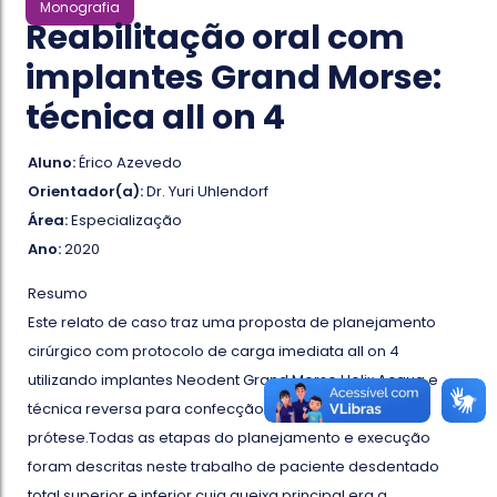
Monografia
Reabilitação oral com
implantes Grand Morse:
técnica all on 4
Aluno:
Érico Azevedo
Orientador(a):
Dr. Yuri Uhlendorf
Área:
Especialização
Ano:
2020
Resumo
Este relato de caso traz uma proposta de planejamento
cirúrgico com protocolo de carga imediata all on 4
utilizando implantes Neodent Grand Morse Helix Acqua e
técnica reversa para confecção do guia cirúrgico e
prótese.Todas as etapas do planejamento e execução
foram descritas neste trabalho de paciente desdentado
total superior e inferior cuja queixa principal era a