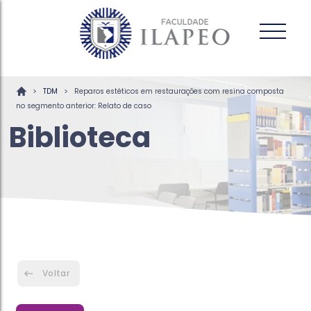
>
>
TDM
Reparos estéticos em restaurações com resina composta
no segmento anterior: Relato de caso
Biblioteca
Voltar