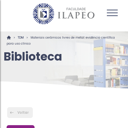
>
>
TDM
Materiais cerâmicos livres de metal: evidência científica
para uso clínico
Biblioteca
Voltar