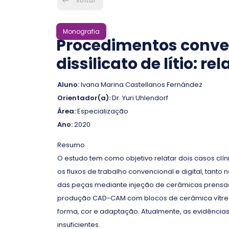
Voltar
Monografia
Procedimentos conven
dissilicato de lítio: re
Aluno:
Ivana Marina Castellanos Fernández
Orientador(a):
Dr. Yuri Uhlendorf
Área:
Especialização
Ano:
2020
Resumo
O estudo tem como objetivo relatar dois casos cl
os fluxos de trabalho convencional e digital, tanto
das peças mediante injeção de cerâmicas prensadas I
produção CAD-CAM com blocos de cerâmica vítrea 
forma, cor e adaptação. Atualmente, as evidência
insuficientes.