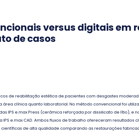
cionais versus digitais em 
lato de casos
ínicos de reabilitação estética de pacientes com desgastes moderad
 na área clínica quanto laboratorial. No método convencional foi uti
PS e.max Press (cerâmica reforçada por dissilicato de lítio), e no f
IPS e.max CAD. Ambos fluxos de trabalho ofereceram resultados cl
s científicas de alta qualidade comparando as restaurações fabric