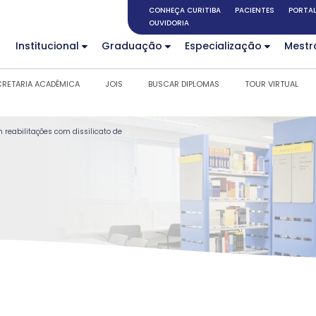
CONHEÇA CURITIBA
PACIENTES
PORTAL
OUVIDORIA
Institucional
Graduação
Especialização
Mestr
CRETARIA ACADÊMICA
JOIS
BUSCAR DIPLOMAS
TOUR VIRTUAL
 reabilitações com dissilicato de