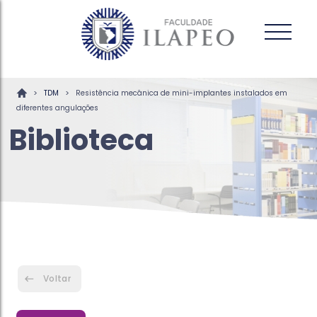
>
>
TDM
Resistência mecânica de mini-implantes instalados em
diferentes angulações
Biblioteca
Voltar