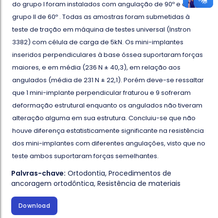
do grupo I foram instalados com angulação de 90º e os do
grupo II de 60º . Todas as amostras foram submetidas à
teste de tração em máquina de testes universal (Instron
3382) com célula de carga de 5kN. Os mini-implantes
inseridos perpendiculares à base óssea suportaram forças
maiores, e em média (236 N ± 40,3), em relação aos
angulados (média de 231 N ± 22,1). Porém deve-se ressaltar
que 1 mini-implante perpendicular fraturou e 9 sofreram
deformação estrutural enquanto os angulados não tiveram
alteração alguma em sua estrutura. Concluiu-se que não
houve diferença estatisticamente significante na resistência
dos mini-implantes com diferentes angulações, visto que no
teste ambos suportaram forças semelhantes.
Palvras-chave:
Ortodontia
,
Procedimentos de
ancoragem ortodôntica
,
Resistência de materiais
Download